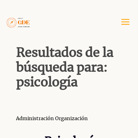
Saltar
al
contenido
Resultados de la
búsqueda para:
psicología
Categorías
Etiquetas
Administración
Organización