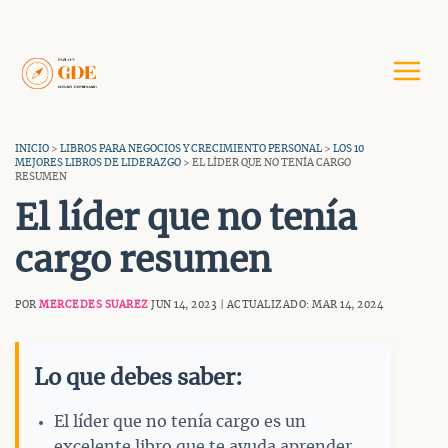
Saltar
al
contenido
INICIO
>
LIBROS PARA NEGOCIOS Y CRECIMIENTO PERSONAL
>
LOS 10
MEJORES LIBROS DE LIDERAZGO
> EL LÍDER QUE NO TENÍA CARGO
RESUMEN
El líder que no tenía
cargo resumen
POR
MERCEDES SUAREZ
JUN 14, 2023 | ACTUALIZADO: MAR 14, 2024
Lo que debes saber:
El líder que no tenía cargo es un
excelente libro que te ayuda aprender