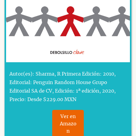
Autor(es): Sharma, R Primera Edición: 2010,
Editorial: Penguin Random House Grupo
Editorial SA de CV, Edición: 1ª edición, 2020,
Precio: Desde $229.00 MXN
Ver en
Amazo
n