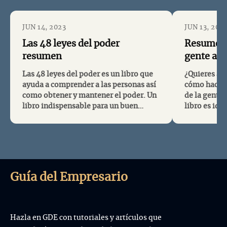
JUN 14, 2023
JUN 13, 202
Las 48 leyes del poder
Resumen l
resumen
gente alt
Las 48 leyes del poder es un libro que
¿Quieres alc
ayuda a comprender a las personas así
cómo hacerlo
como obtener y mantener el poder. Un
de la gente 
libro indispensable para un buen
libro es ide
liderazgo. Este es un libro si quieres
liderazgo, 
aprender: poder, liderazgo y
las relacion
psicología. Recuerda que te dejamos
hijos, toma 
las 48 leyes del poder resumen y
proactivida
algunos links...
el link par...
Guía del Empresario
Hazla en GDE con tutoriales y artículos que