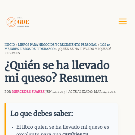
Saltar
al
contenido
INICIO
>
LIBROS PARA NEGOCIOS Y CRECIMIENTO PERSONAL
>
LOS 10
MEJORES LIBROS DE LIDERAZGO
> ¿QUIÉN SE HA LLEVADO MI QUESO?
RESUMEN
¿Quién se ha llevado
mi queso? Resumen
POR
MERCEDES SUAREZ
JUN 12, 2023 | ACTUALIZADO: MAR 14, 2024
Lo que debes saber:
El libro quien se ha llevado mi queso es
excelente para que
cambies tu