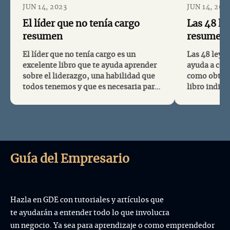
JUN 14, 2023
JUN 14, 202
El líder que no tenía cargo
Las 48 le
resumen
resumen
El líder que no tenía cargo es un
Las 48 leyes
excelente libro que te ayuda aprender
ayuda a com
sobre el liderazgo, una habilidad que
como obtene
todos tenemos y que es necesaria para
libro indis
obtener una excelente calidad de vida
liderazgo. E
personal y colectiva. Este libro es ideal
aprender: p
si quieres aprender sobre: liderazgo,
psicología.
toma de decisiones, eficiencia,...
las 48 leyes
algunos link
Guía del Empresario
Hazla en GDE con tutoriales y artículos que
te ayudarán a entender todo lo que involucra
un negocio. Ya sea para aprendizaje o como emprendedor