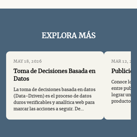
EXPLORA MÁS
MAY 18, 2026
MAR 12, 20
Toma de Decisiones Basada en
Publicida
Datos
Conoce los 
entre publi
La toma de decisiones basada en datos
lograr una 
(Data-Driven) es el proceso de datos
productos y
duros verificables y analítica web para
ejemplos, e
marcar las acciones a seguir. De
útiles para
acuerdo a estudios de Mckinsey,
estrategias
empresas que adoptan esta cultura son
sobre los be
hasta 19 veces más rentables. El mayor
tipo de publi
enemigo de la TDDBD es el efecto