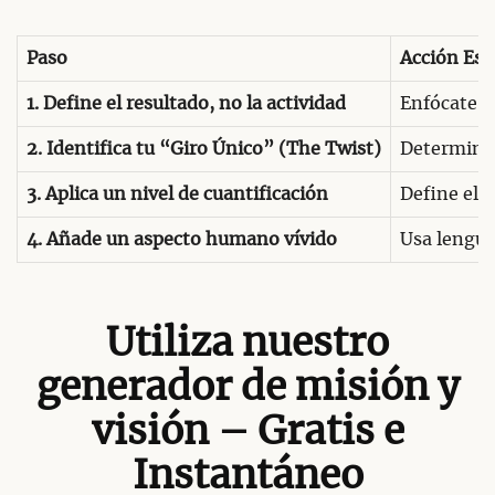
Paso
Acción Est
1. Define el resultado, no la actividad
Enfócate en
2. Identifica tu “Giro Único” (The Twist)
Determina p
3. Aplica un nivel de cuantificación
Define el 
4. Añade un aspecto humano vívido
Usa lengua
Utiliza nuestro
generador de misión y
visión – Gratis e
Instantáneo