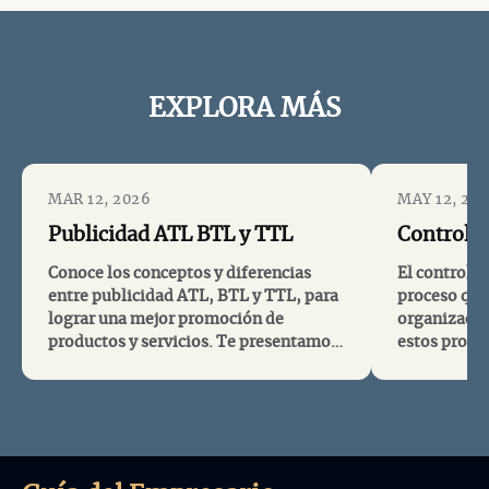
EXPLORA MÁS
MAR 12, 2026
MAY 12, 20
Publicidad ATL BTL y TTL
Control A
Conoce los conceptos y diferencias
El control a
entre publicidad ATL, BTL y TTL, para
proceso que 
lograr una mejor promoción de
organizació
productos y servicios. Te presentamos
estos proce
ejemplos, estadísticas y herramientas
metas y obj
útiles para implementar estas
preventivas 
estrategias en tu empresa. Aprende
cumplirlos.
sobre los beneficios y ventajas de cada
métodos de 
tipo de publi...
así como eje