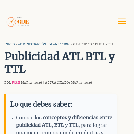
Saltar
al
contenido
INICIO
>
ADMINISTRACIÓN
>
PLANEACIÓN
> PUBLICIDAD ATL BTL Y TTL
Publicidad ATL BTL y
TTL
POR
IVAN
MAR 12, 2026 | ACTUALIZADO: MAR 12, 2026
Lo que debes saber:
Conoce los
conceptos y diferencias entre
publicidad ATL, BTL y TTL
, para lograr
una mejor promoción de productos y