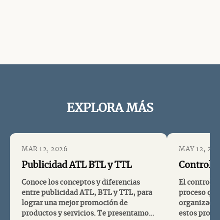
EXPLORA MÁS
MAR 12, 2026
MAY 12, 20
Publicidad ATL BTL y TTL
Control A
Conoce los conceptos y diferencias
El control a
entre publicidad ATL, BTL y TTL, para
proceso que 
lograr una mejor promoción de
organizació
productos y servicios. Te presentamos
estos proce