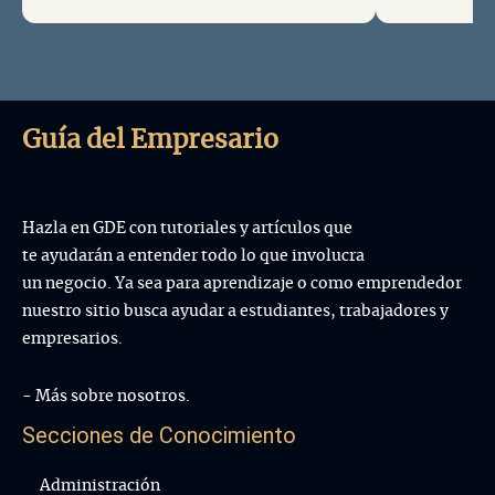
ejemplos, estadísticas y herramientas
metas y obj
útiles para implementar estas
preventivas 
estrategias en tu empresa. Aprende
cumplirlos.
sobre los beneficios y ventajas de cada
métodos de 
tipo de publi...
así como eje
Guía del Empresario
Hazla en GDE con tutoriales y artículos que
te ayudarán a entender todo lo que involucra
un negocio. Ya sea para aprendizaje o como emprendedor
nuestro sitio busca ayudar a estudiantes, trabajadores y
empresarios.
- Más sobre nosotros.
Secciones de Conocimiento
Administración