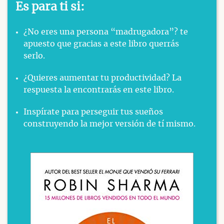
Es para ti si:
¿No eres una persona “madrugadora”? te
apuesto que gracias a este libro querrás
serlo.
¿Quieres aumentar tu productividad? La
respuesta la encontrarás en este libro.
Inspírate para perseguir tus sueños
construyendo la mejor versión de tí mismo.