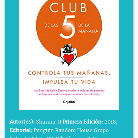
Autor(es):
Sharma, R
Primera Edición:
2018,
Editorial:
Penguin Random House Grupo