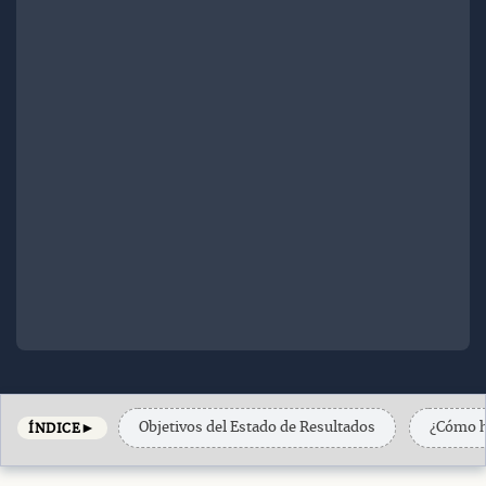
►
Objetivos del Estado de Resultados
¿Cómo h
ÍNDICE