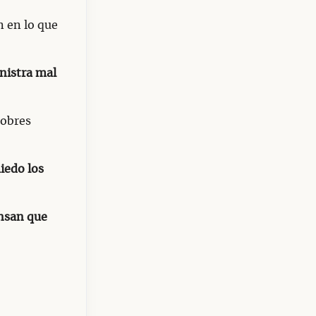
n en lo que
nistra mal
pobres
iedo los
nsan que