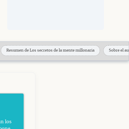
Resumen de Los secretos de la mente millonaria
Sobre el au
an los
 pone