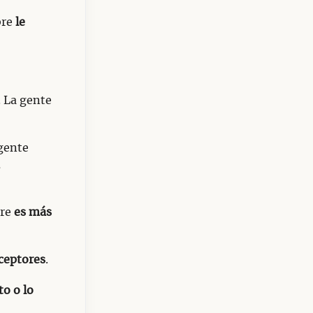
bre
le
. La gente
 gente
bre
es más
ceptores
.
to o lo