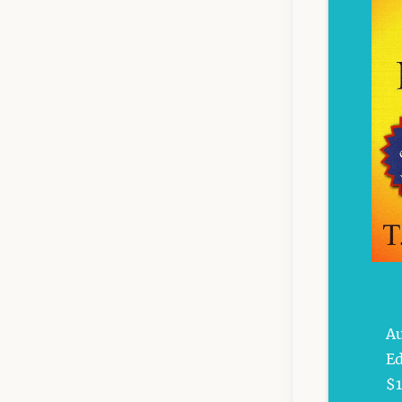
Au
Ed
$