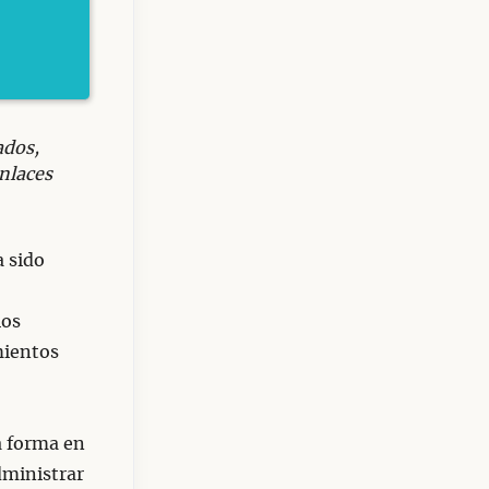
ados,
nlaces
a sido
ios
mientos
la forma en
dministrar