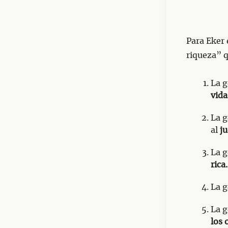
Para Eker 
riqueza” q
La g
vida
La g
al
ju
La g
rica.
La g
La g
los 