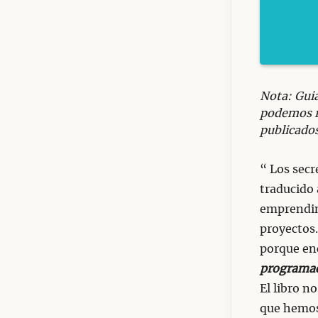
Nota: Guia
podemos re
publicados
“ Los secr
traducido 
emprendim
proyectos
porque en
programaci
El libro n
que hemos