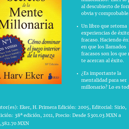
al descubierto de fo
obvia y comprobable
Un libro que retoma
experiencias de éxito
fracaso. Haciendo én
en que los llamados
fracasos son los que
te acercan al éxito.
¿Es importante la
mentalidad para ser
millonario? Lo es to
tor(es): Eker, H. Primera Edición: 2005, Editorial: Sirio,
ición: 38ª edición, 2011, Precio: Desde $301.03 MXN a
1,382.70 MXN