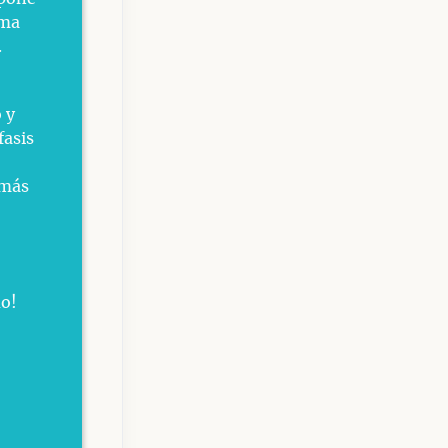
rma
.
 y
fasis
 más
do!