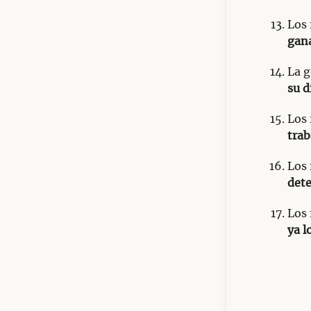
Los 
gana
La g
su d
Los 
trab
Los 
det
Los 
ya l