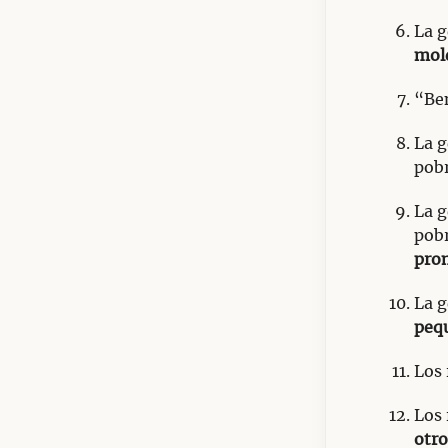
La g
mole
“Ben
La g
pobr
La g
pob
pro
La g
peq
Los 
Los 
otro