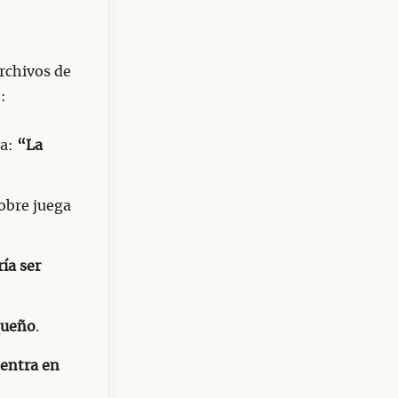
archivos de
:
a:
“La
pobre juega
ía ser
queño
.
centra en