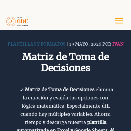
Saltar
al
contenido
PLANTILLAS Y FORMATOS
| 19 MAYO, 2026 POR
IVAN
Matriz de Toma de
Decisiones
La
Matriz de Toma de Decisiones
elimina
la emoción y evalúa tus opciones con
lógica matemática. Especialmente útil
cuando hay múltiples variables. Ahorra
tiempo y descarga nuestra
plantilla
automatizada en Excel y Google Sheets.
🎁