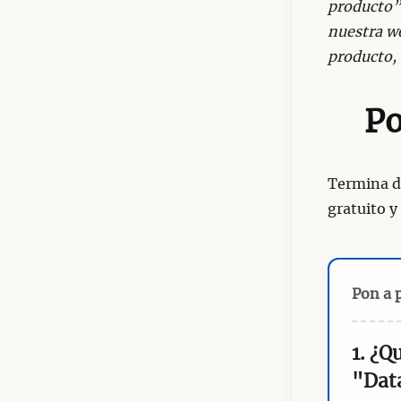
producto”
nuestra we
producto, 
Po
Termina de
gratuito y
Pon a 
1. ¿Q
"Dat