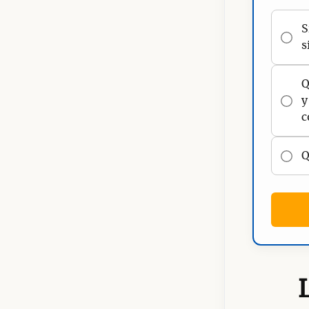
S
s
Q
y
c
Q