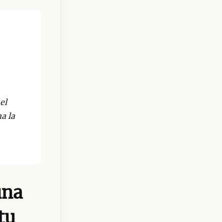
el
a la
una
tu