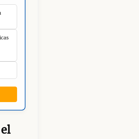
n
icas
 el