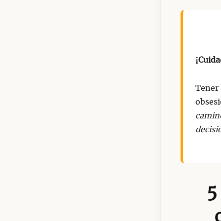
¡Cuida
Tener 
obsesi
camino
decisi
5