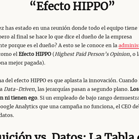
“Efecto HIPPO”
z has estado en una reunión donde todo el equipo tiene
 pero al final se hace lo que dice el dueño de la empresa
e porque es el dueño? A esto se le conoce en la
adminis
como el
Efecto HIPPO
(
Highest Paid Person’s Opinion
, o 
ona mejor pagada).
a del efecto HIPPO es que aplasta la innovación. Cuando
ra
Data-Driven
, las jerarquías pasan a segundo plano.
Los
n ni tienen ego
. Si un empleado de bajo rango demuestr
Google Analytics que una campaña no funciona, el CEO de
 datos.
uición vs. Datos: La Tabla 