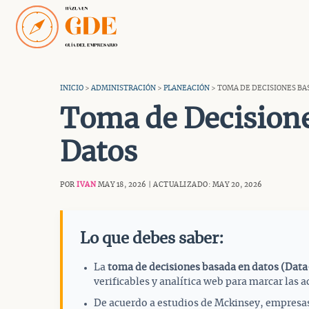
Saltar
al
contenido
INICIO
>
ADMINISTRACIÓN
>
PLANEACIÓN
> TOMA DE DECISIONES BA
Toma de Decision
Datos
POR
IVAN
MAY 18, 2026 | ACTUALIZADO: MAY 20, 2026
Lo que debes saber:
La
toma de decisiones basada en datos (Dat
verificables y analítica web para marcar las a
De acuerdo a estudios de Mckinsey, empresas