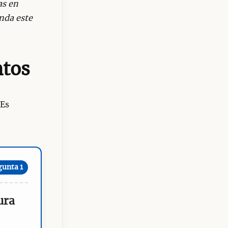
as en
nda este
ntos
 Es
gunta 1
ura