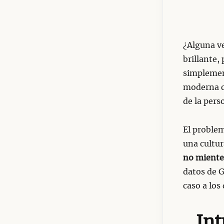
¿Alguna ve
brillante,
simplement
moderna 
de la pers
El problem
una cultu
no miente
datos de 
caso a los
Int