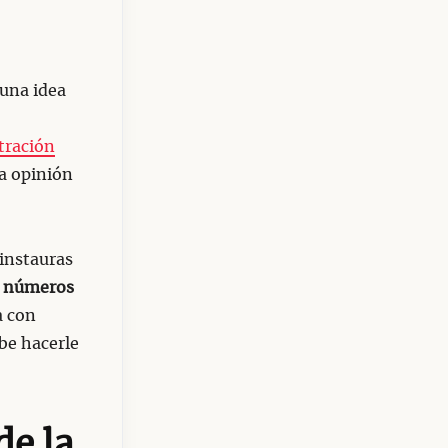
 una idea
tración
la opinión
 instauras
 números
a con
be hacerle
de la