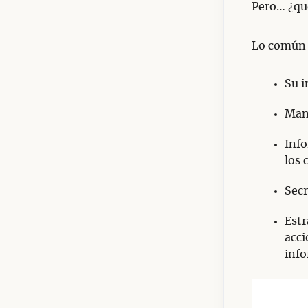
Pero… ¿qué
Lo común q
Su 
Man
Info
los 
Secr
Estr
acci
info