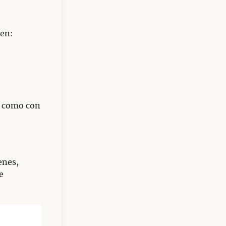
 en:
í como con
enes,
e