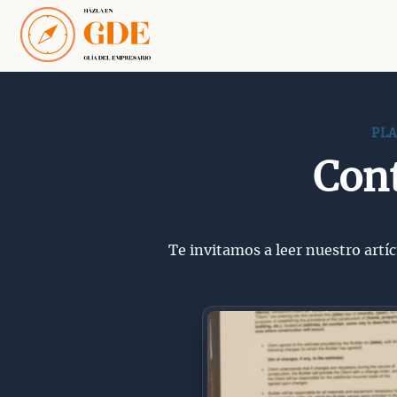
Saltar
al
contenido
PLA
Cont
Te invitamos a leer nuestro artí