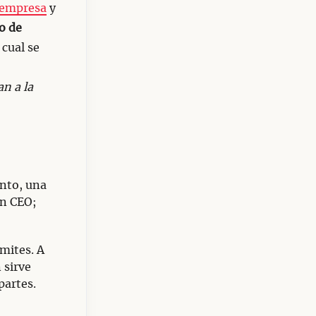
empresa
y
o de
 cual se
n a la
nto, una
un CEO;
ímites. A
 sirve
partes.