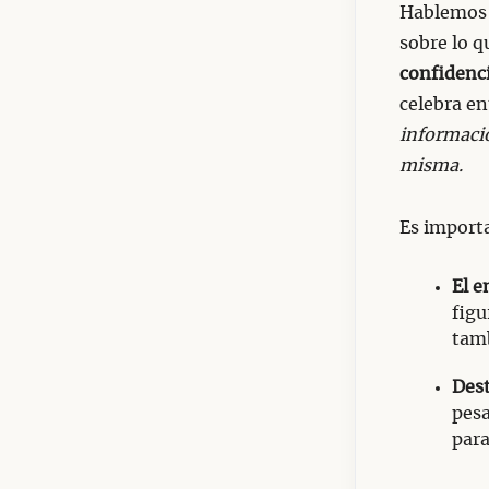
Hablemos 
sobre lo q
confidenci
celebra e
informació
misma.
Es importa
El e
figu
tam
Dest
pesa
para