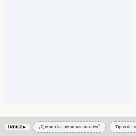
►
¿Qué son las personas morales?
Tipos de p
ÍNDICE