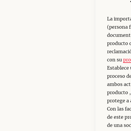
La importa
(persona f
documento
producto o
reclamaci
con su
pro
Establece 
proceso de
ambos acto
producto ,
protege a
Con las fa
de este pr
de una soc