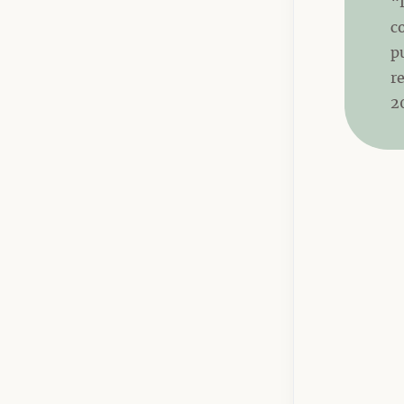
“
c
p
r
2