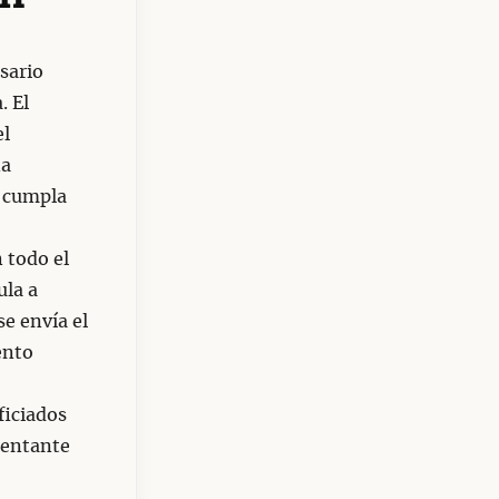
sario
. El
el
na
 cumpla
 todo el
ula a
se envía el
ento
ficiados
sentante