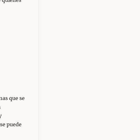
e quienes
nas que se
a
y
 se puede