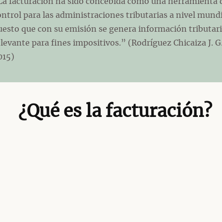
La facturación ha sido concebida como una herramienta 
ontrol para las administraciones tributarias a nivel mundi
uesto que con su emisión se genera información tributar
elevante para fines impositivos.” (Rodríguez Chicaiza J. G.
015)
¿Qué es la facturación?