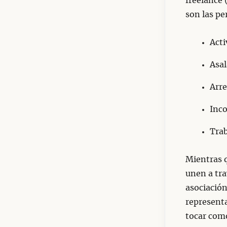
freelance 
son las pe
Acti
Asal
Arre
Inco
Trab
Mientras q
unen a tr
asociación
representa
tocar como