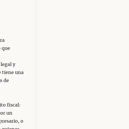
ura
o que
legal y
e tiene una
s de
to fiscal:
por un
presario, o