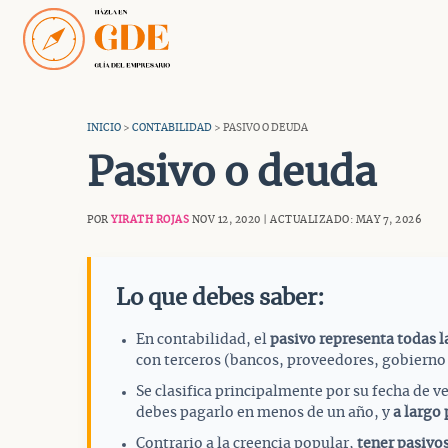
Saltar
al
contenido
INICIO
>
CONTABILIDAD
> PASIVO O DEUDA
Pasivo o deuda
POR
YIRATH ROJAS
NOV 12, 2020 | ACTUALIZADO: MAY 7, 2026
Lo que debes saber:
En contabilidad, el
pasivo representa todas l
con terceros (bancos, proveedores, gobierno
Se clasifica principalmente por su fecha de 
debes pagarlo en menos de un año, y
a largo 
Contrario a la creencia popular,
tener pasivo