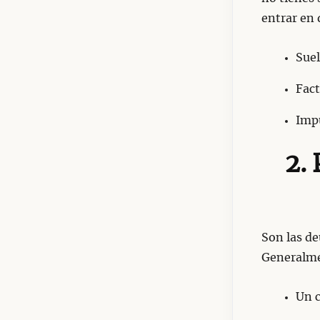
entrar en 
Suel
Fact
Impu
2.
Son las d
Generalmen
Un c