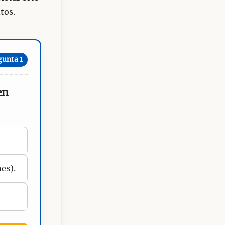
tos.
gunta 1
en
es).