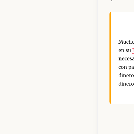
Muchos
en su
neces
con pa
dinero
dinero