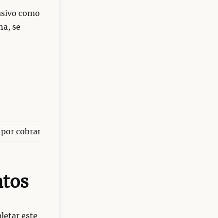
Pasivo como
na, se
Pasivo
Deudas y obligaciones que la empresa
DEB
Exigen un pago o sacrificio de recursos a fu
 por cobrar.
Préstamos bancarios, impuestos por pagar,
ntos
letar este