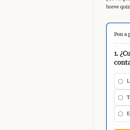
breve quiz
Pon a 
1. ¿C
conta
L
T
E