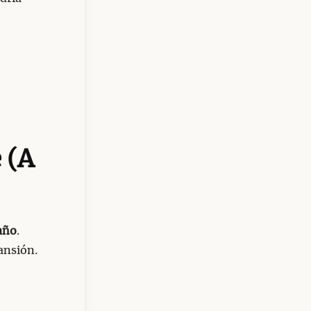
 (A
año
.
ansión.