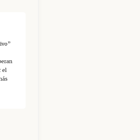
sivo”
peran
r el
más