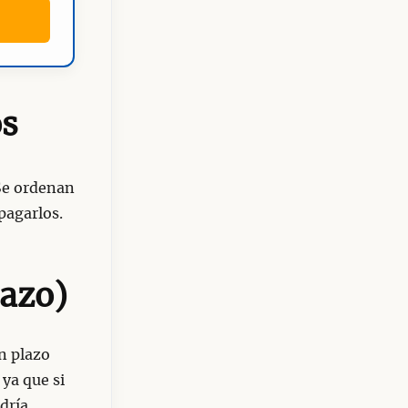
os
 Se ordenan
 pagarlos.
lazo)
n plazo
 ya que si
dría