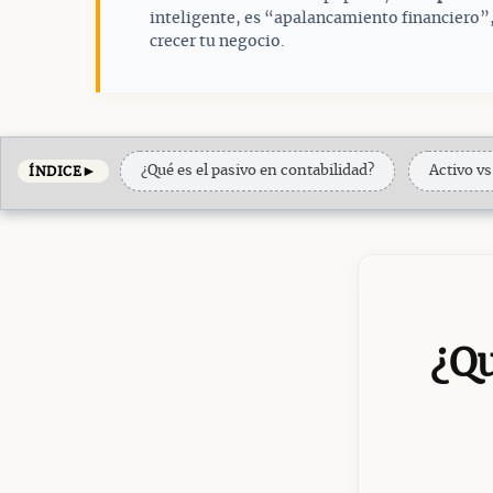
inteligente, es “apalancamiento financiero”,
crecer tu negocio.
►
¿Qué es el pasivo en contabilidad?
Activo vs
ÍNDICE
¿Qu