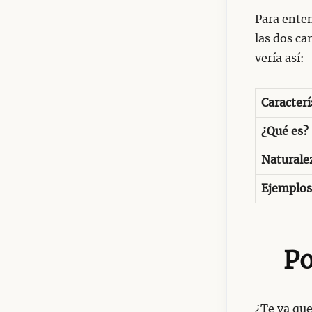
Para enten
las dos ca
vería así:
Caracterí
¿Qué es?
Naturale
Ejemplo
Po
¿Te va que