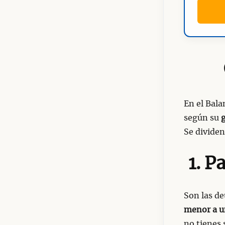
En el Bala
según su
g
Se dividen
1. P
Son las de
menor a u
no tienes 