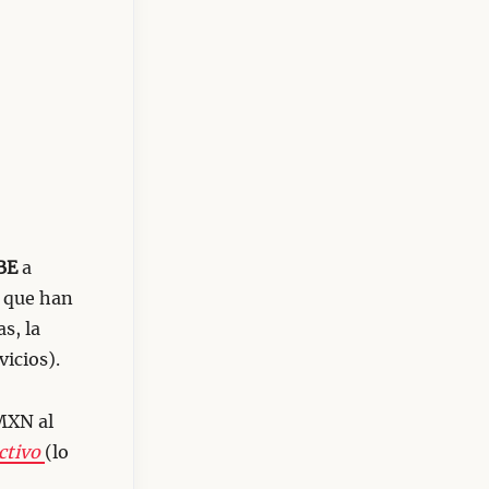
BE
a
s que han
s, la
icios).
MXN al
ctivo
(lo