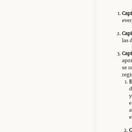
Capi
even
Capi
las 
Capi
apor
se r
regi
E
d
y
e
a
e
C