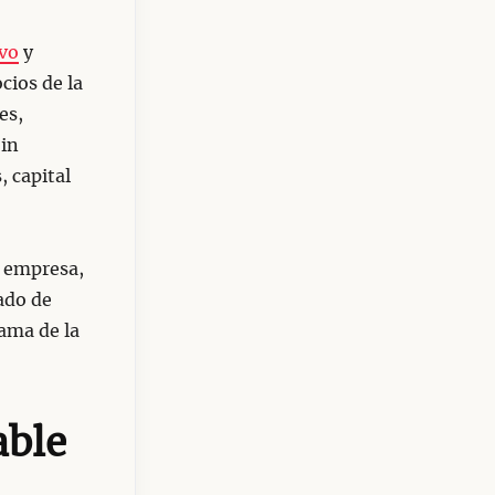
ivo
y
cios de la
es,
Sin
 capital
a empresa,
rado de
ama de la
able