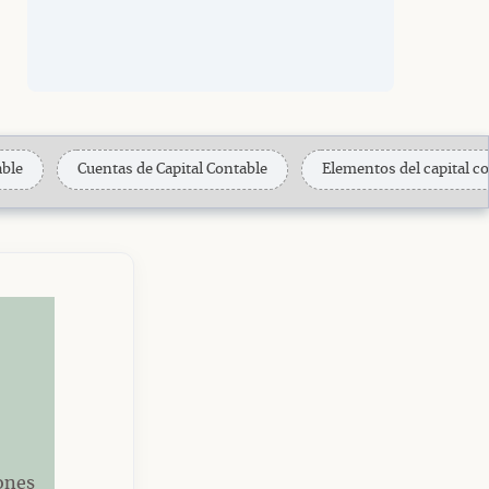
able
Cuentas de Capital Contable
Elementos del capital c
iones