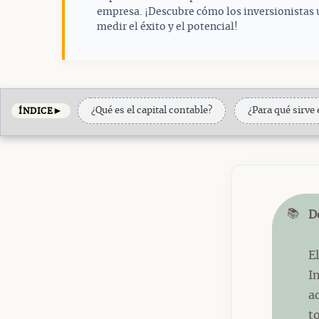
empresa. ¡Descubre cómo los inversionistas u
medir el éxito y el potencial!
►
¿Qué es el capital contable?
¿Para qué sirve
ÍNDICE
📚
D
E
I
a
t