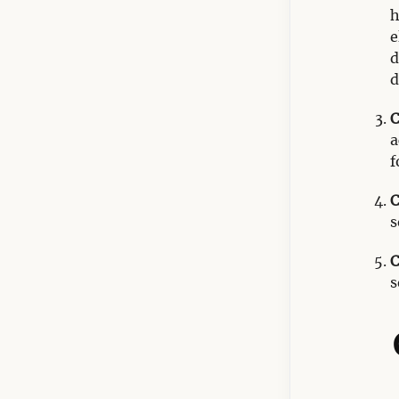
h
e
d
d
C
a
f
C
s
C
s