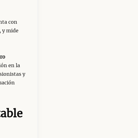
nta con
, y mide
tro
ón en la
sionistas y
tuación
table