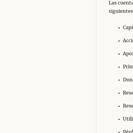
Las cuenta
siguientes
Capi
Acci
Apor
Prim
Don
Rese
Rese
Util
Pér