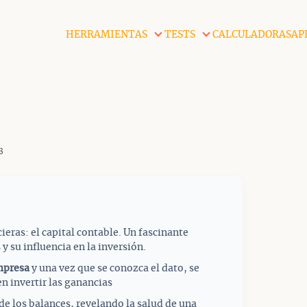
HERRAMIENTAS
TESTS
CALCULADORAS
AP
3
ieras: el capital contable. Un fascinante
y su influencia en la inversión.
mpresa
y una vez que se conozca el dato, se
n invertir las ganancias
de los balances, revelando la salud de una