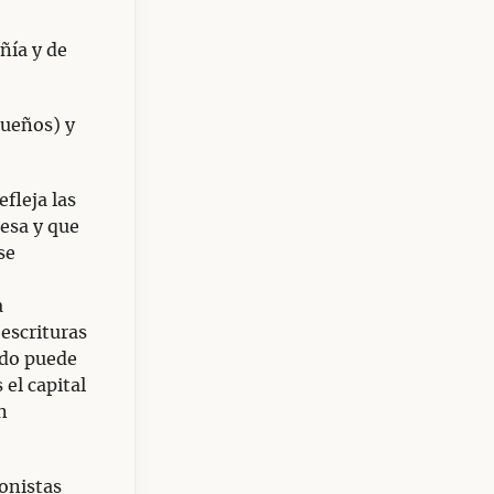
ñía y de
dueños) y
efleja las
resa y que
se
a
 escrituras
ado puede
 el capital
n
ionistas