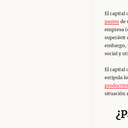
El capital
pasivo
de 
empresa (c
superávit d
embargo, t
social y ut
El capital
estipula l
productiv
situación 
¿P