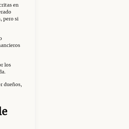
critas en
erado
, pero si
o
nancieros
or los
da.
or dueños,
le