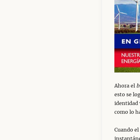
Ahora el
b
esto se lo
identidad 
como lo h
Cuando el
instantán