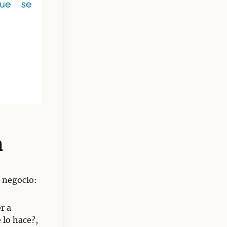
a
 negocio:
r a
 lo hace?,