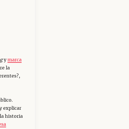
g
y
marca
re la
erentes?,
blico.
y explicar
 la historia
esa