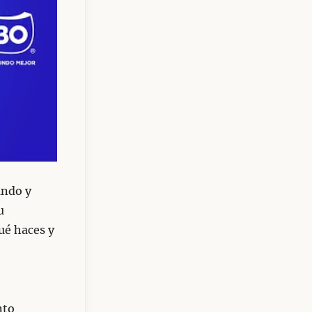
undo y
u
qué haces y
nto