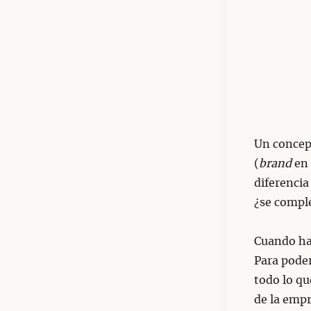
Un concep
(
brand
en 
diferencia
¿se comp
Cuando hab
Para poder
todo lo qu
de la empr