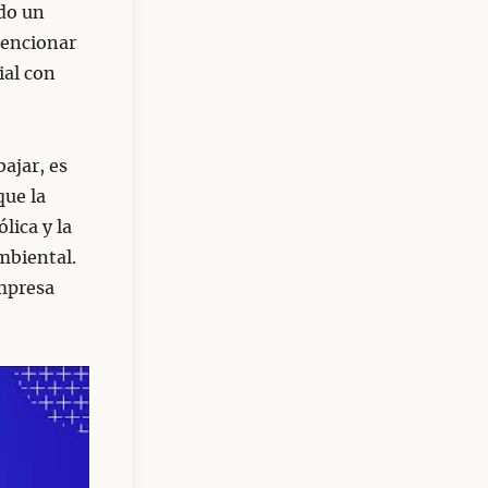
do un
mencionar
ial con
ajar, es
que la
lica y la
ambiental.
mpresa