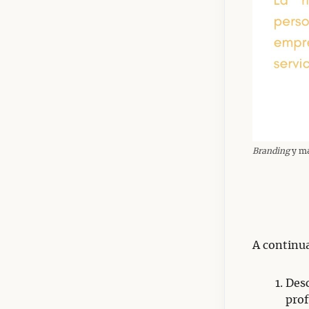
Branding
y m
A continua
Desc
prof