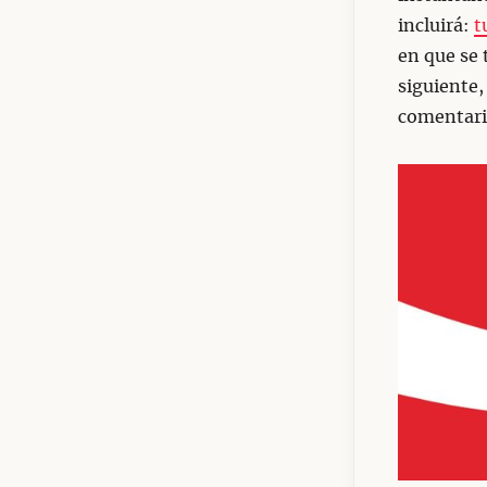
incluirá:
t
en que se 
siguiente,
comentari