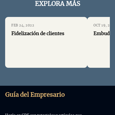
EXPLORA MÁS
FEB 24, 2022
OCT 19, 202
Fidelización de clientes
Embudo d
Guía del Empresario