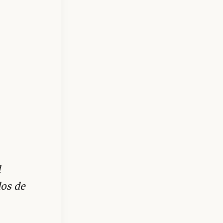
l
os de