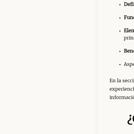
Defi
Fun
Ele
prin
Bene
Asp
En la secc
experienci
informació
¿