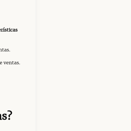
rísticas
ntas.
e ventas.
as?