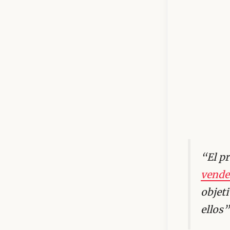
“El pr
vende
objet
ellos”