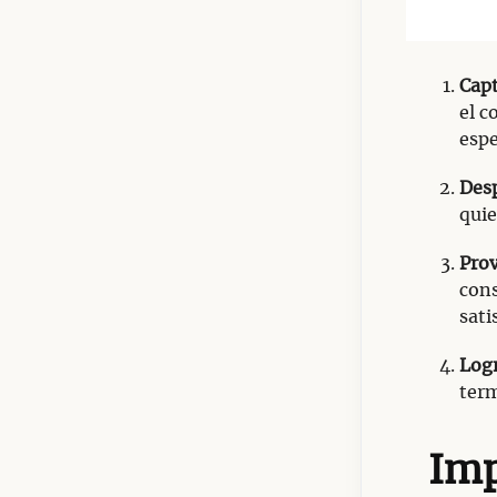
Capt
el c
espe
Desp
quie
Prov
cons
sati
Logr
term
Imp