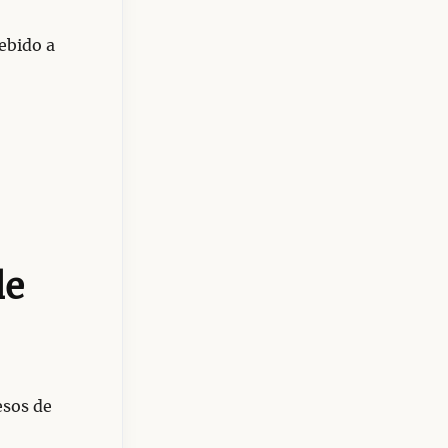
ebido a
de
esos de