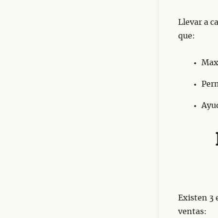
Llevar a c
que:
Maxi
Perm
Ayud
Existen 3 
ventas: