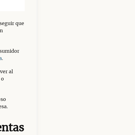
seguir que
n
nsumidor
a
.
ver al
 o
eso
esa.
entas