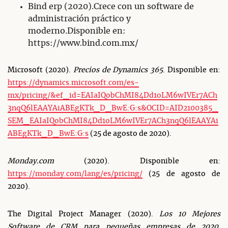
Bind erp (2020).Crece con un software de
administración práctico y
moderno.Disponible en:
https://www.bind.com.mx/
Microsoft (2020).
Precios de
Dynamics 365
.
Disponible en:
https://dynamics.microsoft.com/es-
mx/pricing/&ef_id=EAIaIQobChMI84Dd1oLM6wIVEr7ACh
3nqQ6lEAAYAiABEgKTk_D_BwE:G:s&OCID=AID2100385_
SEM_EAIaIQobChMI84Dd1oLM6wIVEr7ACh3nqQ6lEAAYAi
ABEgKTk_D_BwE:G:s
(25 de agosto de 2020).
Monday.com
(2020). Disponible en:
https://monday.com/lang/es/pricing/
(25 de agosto de
2020).
T
he Digital Project Manager (2020).
Los 10 Mejores
Software
d
e CRM
p
ara
p
equeñas
e
mpresas
d
e 2020
.