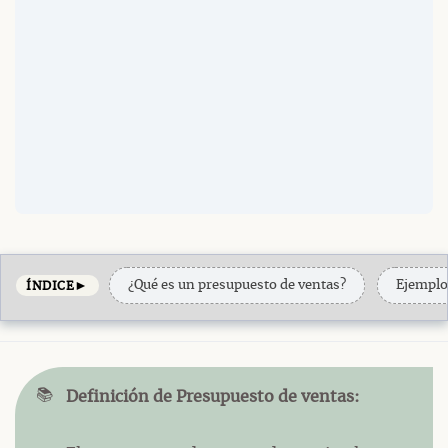
►
¿Qué es un presupuesto de ventas?
Ejemplo
ÍNDICE
📚
Definición de Presupuesto de ventas: