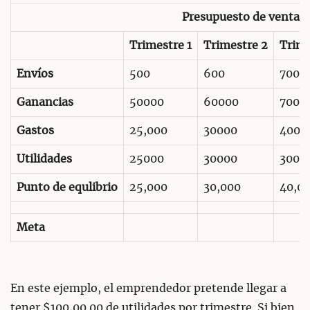
Presupuesto de ventas
Trimestre 1
Trimestre 2
Trime
Envíos
500
600
700
Ganancias
50000
60000
7000
Gastos
25,000
30000
4000
Utilidades
25000
30000
3000
Punto de equlibrio
25,000
30,000
40,0
Meta
En este ejemplo, el emprendedor pretende llegar a
tener $100,00.00 de utilidades por trimestre. Si bien