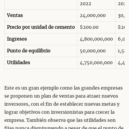
2022
2023
Ventas
24,000,000
30,0
Precio por unidad de cemento
$200.00
$200
Ingresos
4,800,000,000
6,00
Punto de equilibrio
50,000,000
1,58
Utilidades
4,750,000,000
4,41
Este es un gran ejemplo como las grandes empresas
se proponen un plan de ventas para atraer nuevos
inversores, con el fin de establecer nuevas metas y
lograr objetivos con inversionistas para crecer la
empresa. También observa que las utilidades son
fijas nunca disminuyendo a pesar de que el punto de