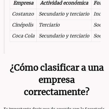
Empresa
Actividad económica
Forma 
Costanzo
Secundario y terciario
Indivi
Cinépolis
Terciario
Societ
Coca Cola
Secundario y terciario
Societ
¿Cómo clasificar a una
empresa
correctamente?