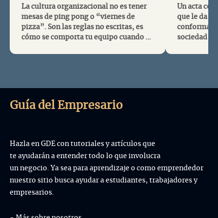
La cultura organizacional no es tener
Un acta con
mesas de ping pong o “viernes de
que le da co
pizza”. Son las reglas no escritas, es
conformació
cómo se comporta tu equipo cuando el
sociedad Co
jefe no está. Conocer los 4 tipos de
como la fech
cultura empresarial (Clan, Adhocracia,
empresa, so
Mercado y Jerarquía) te permitirá
actividades 
entender por qué algunos emp...
organización
contaremos 
Guía del Empresario
Hazla en GDE con tutoriales y artículos que
te ayudarán a entender todo lo que involucra
un negocio. Ya sea para aprendizaje o como emprendedor
nuestro sitio busca ayudar a estudiantes, trabajadores y
empresarios.
- Más sobre nosotros.