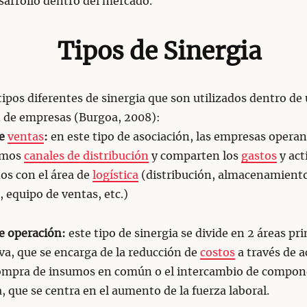
sarrollo dentro del mercado.
Tipos de Sinergia
tipos diferentes de sinergia que son utilizados dentro de
n de empresas (Burgoa, 2008):
de
ventas
:
en este tipo de asociación, las empresas operan
smos
canales de distribución
y comparten los
gastos
y act
os con el área de
logística
(distribución, almacenamient
, equipo de ventas, etc.)
de operación:
este tipo de sinergia se divide en 2 áreas pri
va, que se encarga de la reducción de
costos
a través de a
ompra de insumos en común o el intercambio de compone
, que se centra en el aumento de la fuerza laboral.