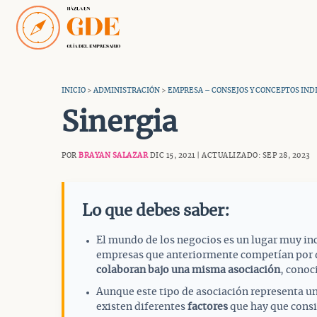
Saltar
al
contenido
INICIO
>
ADMINISTRACIÓN
>
EMPRESA – CONSEJOS Y CONCEPTOS IND
Sinergia
POR
BRAYAN SALAZAR
DIC 15, 2021 | ACTUALIZADO: SEP 28, 2023
Lo que debes saber:
El mundo de los negocios es un lugar muy inc
empresas que anteriormente competían por 
colaboran
bajo una misma asociación
, conoc
Aunque este tipo de asociación representa u
existen diferentes
factores
que hay que consi