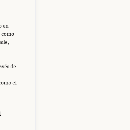
o en
s como
ale,
avés de
como el
a