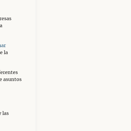
resas
ra
mar
e la
ferentes
re asuntos
 las