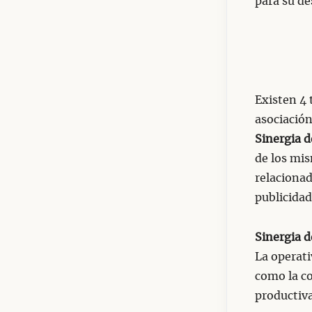
para su de
Existen 4 
asociació
Sinergia 
de los mi
relacionad
publicidad
Sinergia 
La operati
como la c
productiva