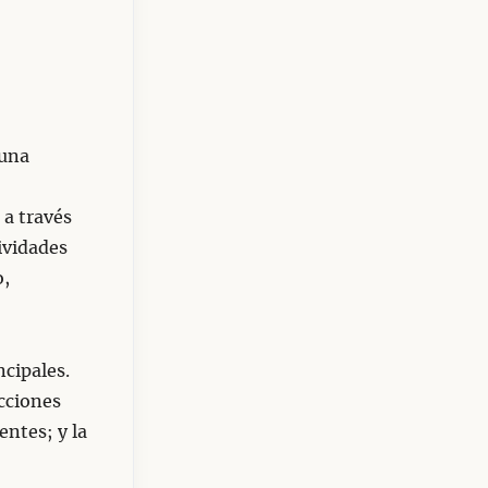
 una
 a través
ividades
o,
ncipales.
cciones
ntes; y la