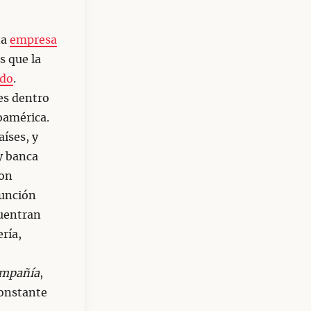
na
empresa
s que la
do
.
es dentro
oamérica.
aíses, y
y banca
con
función
cuentran
ría,
ompañía
,
constante