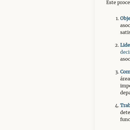
Este proce
Obje
asoc
sati
Lid
deci
asoc
Com
área
impo
dep
Trab
dete
fun