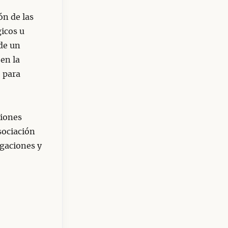
ón de las
gicos u
de un
 en la
, para
ciones
sociación
igaciones y