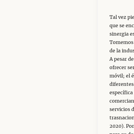
Tal vez pi
que se enc
sinergia e
Tomemos p
de la indu
A pesar de
ofrecer se
móvil; el 
diferente
específica
comercian
servicios 
trasnacion
2020). Por