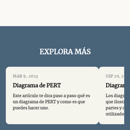
EXPLORA MÁS
MAR 9, 2023
SEP 20, 202
Diagrama de PERT
Diagrama
Este artículo te dira paso a paso qué es
Los diagram
un diagrama de PERT y como es que
que ilustran
puedes hacer uno.
partes y co
utilizados e
producción,
recientemen