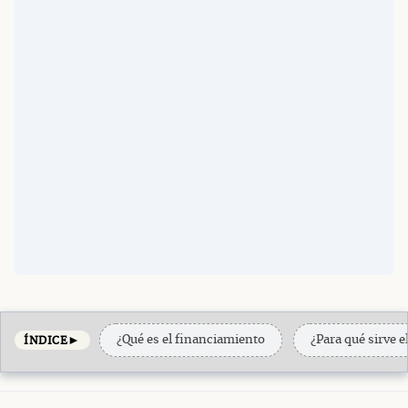
►
¿Qué es el financiamiento
¿Para qué sirve 
ÍNDICE